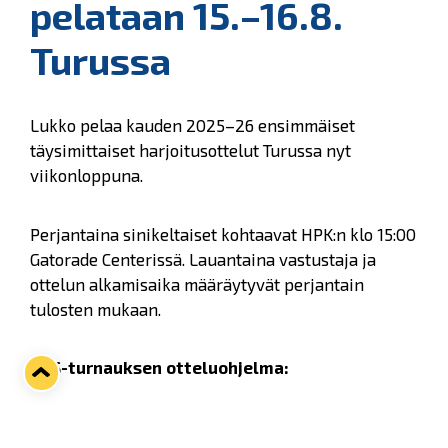
pelataan 15.–16.8.
Turussa
Lukko pelaa kauden 2025–26 ensimmäiset
täysimittaiset harjoitusottelut Turussa nyt
viikonloppuna.
Perjantaina sinikeltaiset kohtaavat HPK:n klo 15:00
Gatorade Centerissä. Lauantaina vastustaja ja
ottelun alkamisaika määräytyvät perjantain
tulosten mukaan.
TPS-turnauksen otteluohjelma:
Pe 15.8. – Ovet auki klo 14:00