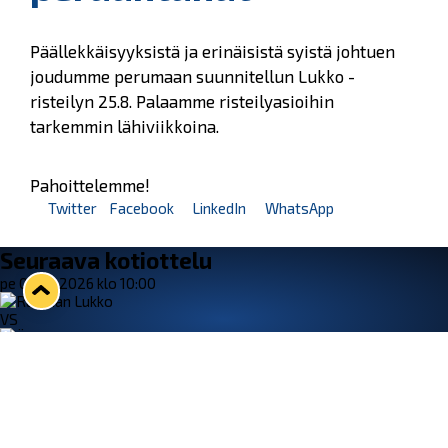
Päällekkäisyyksistä ja erinäisistä syistä johtuen
joudumme perumaan suunnitellun Lukko -
risteilyn 25.8. Palaamme risteilyasioihin
tarkemmin lähiviikkoina.
Pahoittelemme!
Twitter
Facebook
LinkedIn
WhatsApp
Seuraava kotiottelu
pe 07.08.2026 klo 10:00
VS
Lukko — Ässät
Osta liput
Tuoreimmat uutiset
Kiekko-Espoo voittaa historian ensimmäisen naisten