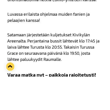
Luvassa erilaista ohjelmaa muiden fanien ja
pelaajien kanssa!
Satamaan järjestetään kuljetukset Kivikylän
Areenalta. Perjantaina bussit lähtevät klo 17:45 ja
laiva lähtee Turusta klo 20:55. Takaisin Turussa
Grace on seuraavana päivänä klo 19:50, josta
lähtee paluukyydit Raumalle.
Varaa matka nyt – paikkoja rajoitetusti!
Risteilyn lisäksi hintaan sisältyy kuljetukset
satamaan ja takaisin Kivikylän Areenalle,
Matkan pääset varamaan Matkapoikien sivuilta