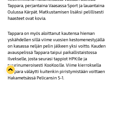
Tappara, perjantaina Vaasassa Sport ja lauantaina
Oulussa Kärpät. Matkustamisen lisäksi pelillisesti
haasteet ovat kovia.
Tappara on myös aloittanut kautensa hieman
yskähdellen sillä viime vuosien kestomenestyjällä
on kasassa neljän pelin jälkeen yksi voitto. Kauden
avauspelissä Tappara taipui paikallistaistossa
Ilvekselle, josta seurasi tappiot HPK:lle ja
suurinumeroisesti KooKoo:lle. Viime kierroksella
Tappara väläytti kuitenkin piristymistään voittaen
Hakametsässä Pelicansin 5-1.
Tapparan paras pistemies on Tomas Zaborsky
viidellä pisteellä ja Lukolta taas kultakypärää
kantaa Janne Keränen neljällä pisteellä yhtä
monesta ottelusta.