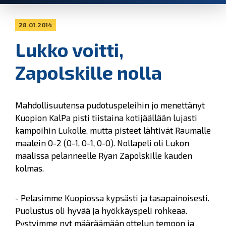
28.01.2014
Lukko voitti,
Zapolskille nolla
Mahdollisuutensa pudotuspeleihin jo menettänyt
Kuopion KalPa pisti tiistaina kotijäällään lujasti
kampoihin Lukolle, mutta pisteet lähtivät Raumalle
maalein 0-2 (0-1, 0-1, 0-0). Nollapeli oli Lukon
maalissa pelanneelle Ryan Zapolskille kauden
kolmas.
- Pelasimme Kuopiossa kypsästi ja tasapainoisesti.
Puolustus oli hyvää ja hyökkäyspeli rohkeaa.
Pystyimme nyt määräämään ottelun tempon ja