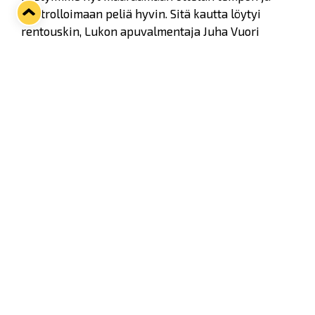
kontrolloimaan peliä hyvin. Sitä kautta löytyi
rentouskin, Lukon apuvalmentaja Juha Vuori
tiivisti.
Twitter
Facebook
LinkedIn
WhatsApp
Seuraava kotiottelu
pe 07.08.2026 klo 10:00
VS
Lukko — Ässät
Osta liput
Tuoreimmat uutiset
Kiekko-Espoo voittaa historian ensimmäisen naisten
Pitsiturnauksen
Lue juttu »
Pitsiturnauksen päiväliput on loppuunmyyty – Pitsitunnelmaan
pääset myös Marina Vistan terassilla
Lue juttu »