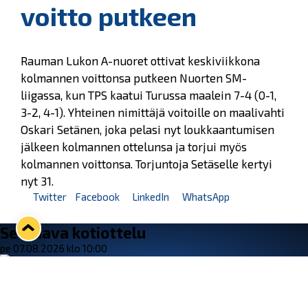
voitto putkeen
Rauman Lukon A-nuoret ottivat keskiviikkona
kolmannen voittonsa putkeen Nuorten SM-
liigassa, kun TPS kaatui Turussa maalein 7-4 (0-1,
3-2, 4-1). Yhteinen nimittäjä voitoille on maalivahti
Oskari Setänen, joka pelasi nyt loukkaantumisen
jälkeen kolmannen ottelunsa ja torjui myös
kolmannen voittonsa. Torjuntoja Setäselle kertyi
nyt 31.
Twitter
Facebook
LinkedIn
WhatsApp
Seuraava kotiottelu
pe 07.08.2026 klo 10:00
VS
Lukko — Ässät