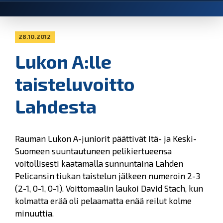
28.10.2012
Lukon A:lle
taisteluvoitto
Lahdesta
Rauman Lukon A-juniorit päättivät Itä- ja Keski-
Suomeen suuntautuneen pelikiertueensa
voitollisesti kaatamalla sunnuntaina Lahden
Pelicansin tiukan taistelun jälkeen numeroin 2-3
(2-1, 0-1, 0-1). Voittomaalin laukoi David Stach, kun
kolmatta erää oli pelaamatta enää reilut kolme
minuuttia.