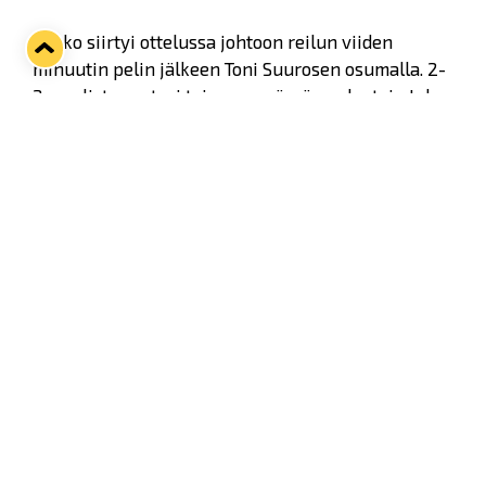
Lukko siirtyi ottelussa johtoon reilun viiden
minuutin pelin jälkeen Toni Suurosen osumalla. 2-
2 maalista vastasi toisessa erässä puolustaja Juho
Tommila, jolle paikan tarjoilivat Sillanpään
kaksoset Atte ja Aleksi.
Twitter
Facebook
LinkedIn
WhatsApp
Seuraava kotiottelu
ti 01.09.2026 klo 18:30
VS
Lukko — Ilves
Osta liput
Tuoreimmat uutiset
33. Pitsiturnaus päätökseen – HPK nappasi Knypyl-pystin
Lue juttu »
Otteluliput juhlakaudelle 26–27 nyt myynnissä!