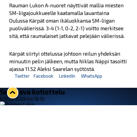
Rauman Lukon A-nuoret näyttivät mallia miesten
SM-liigajoukkueelle kaatamalla lauantaina
Oulussa Kärpät oman ikäluokkansa SM-liigan
puolivälierissä. 3-4 (1-1, 0-2, 2-1) voitto merkitsee
sitä, että raumalaiset jatkavat pelejään välierissä.
Kärpät siirtyi ottelussa johtoon reilun yhdeksän
minuutin pelin jälkeen, mutta Niklas Näppi tasoitti
ajassa 11.52 Aleksi Saarelan syötöstä.
Twitter
Facebook
LinkedIn
WhatsApp
Seuraava kotiottelu
ti 01.09.2026 klo 18:30
VS
Lukko — Ilves
Osta liput
Tuoreimmat uutiset