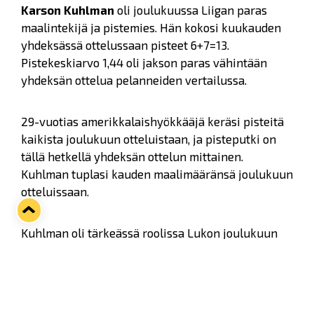
Karson Kuhlman
oli joulukuussa Liigan paras
maalintekijä ja pistemies. Hän kokosi kuukauden
yhdeksässä ottelussaan pisteet 6+7=13.
Pistekeskiarvo 1,44 oli jakson paras vähintään
yhdeksän ottelua pelanneiden vertailussa.
29-vuotias amerikkalaishyökkääjä keräsi pisteitä
kaikista joulukuun otteluistaan, ja pisteputki on
tällä hetkellä yhdeksän ottelun mittainen.
Kuhlman tuplasi kauden maalimääränsä joulukuun
otteluissaan.
Kuhlman oli tärkeässä roolissa Lukon joulukuun
otteluissa. Hän kirjasi pisteitä joka kolmannesta
Lukon maalista. Syyskausi on tuottanut
Kuhlmanille 36 ottelussa yhteispisteet 12+20=32.