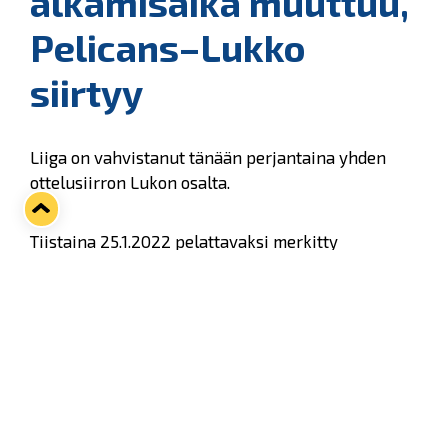
alkamisaika muuttuu,
Pelicans–Lukko
siirtyy
Liiga on vahvistanut tänään perjantaina yhden
ottelusiirron Lukon osalta.
Tiistaina 25.1.2022 pelattavaksi merkitty
Pelicans–Lukko
siirtyy
maanantaille 21.2.2022
klo 18.30.
Tämän lisäksi
lauantaina 22.1.
pelattava
Ässät–Lukko
-ottelu aikaistetaan alkamaan jo
kello 15
.
Katso koko ajantasainen