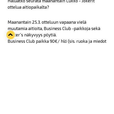
Haluatko seurata maanantain Lukko - Jokerit
ottelua aitiopaikalta?
Maanantain 25.3. otteluun vapaana vielä
muutamia aitioita, Business Club -paikkoja sekä
Foster´s näkyvyys pöytiä.
Business Club paikka 90€/ hlö (sis. ruoka ja miedot
juomat) ja Foster´s näkyvyyspöytä 240€/ 4hlö (sis.
ruoka).
Ota yhteyttä Lukon toimistoon ja kysy lisää, p. 02 -
838 7081.
Twitter
Facebook
LinkedIn
WhatsApp
Seuraava kotiottelu
pe 07.08.2026 klo 10:00
VS