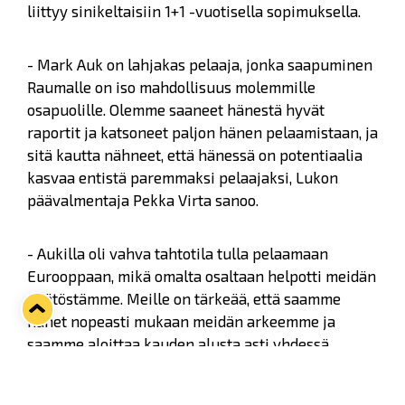
liittyy sinikeltaisiin 1+1 -vuotisella sopimuksella.
- Mark Auk on lahjakas pelaaja, jonka saapuminen
Raumalle on iso mahdollisuus molemmille
osapuolille. Olemme saaneet hänestä hyvät
raportit ja katsoneet paljon hänen pelaamistaan, ja
sitä kautta nähneet, että hänessä on potentiaalia
kasvaa entistä paremmaksi pelaajaksi, Lukon
päävalmentaja Pekka Virta sanoo.
- Aukilla oli vahva tahtotila tulla pelaamaan
Eurooppaan, mikä omalta osaltaan helpotti meidän
päätöstämme. Meille on tärkeää, että saamme
hänet nopeasti mukaan meidän arkeemme ja
saamme aloittaa kauden alusta asti yhdessä.
Auk on pelannut viimeiset neljä kautta NCAA:n