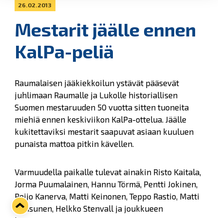
26.02.2013
Mestarit jäälle ennen
KalPa-peliä
Raumalaisen jääkiekkoilun ystävät pääsevät
juhlimaan Raumalle ja Lukolle historiallisen
Suomen mestaruuden 50 vuotta sitten tuoneita
miehiä ennen keskiviikon KalPa-ottelua. Jäälle
kukitettaviksi mestarit saapuvat asiaan kuuluen
punaista mattoa pitkin kävellen.
Varmuudella paikalle tulevat ainakin Risto Kaitala,
Jorma Puumalainen, Hannu Törmä, Pentti Jokinen,
Reijo Kanerva, Matti Keinonen, Teppo Rastio, Matti
Ruusunen, Helkko Stenvall ja joukkueen