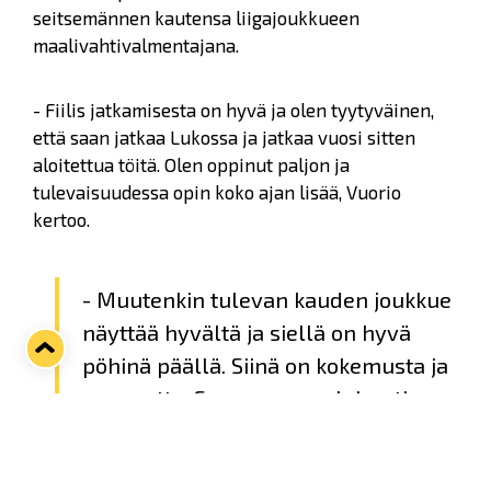
seitsemännen kautensa liigajoukkueen
maalivahtivalmentajana.
- Fiilis jatkamisesta on hyvä ja olen tyytyväinen,
että saan jatkaa Lukossa ja jatkaa vuosi sitten
aloitettua töitä. Olen oppinut paljon ja
tulevaisuudessa opin koko ajan lisää, Vuorio
kertoo.
- Muutenkin tulevan kauden joukkue
näyttää hyvältä ja siellä on hyvä
pöhinä päällä. Siinä on kokemusta ja
nuoruutta. Seurassa on yleisesti
myös hyvä tekemisen meininki ja
jokapuolella yritetään tehdä asioita