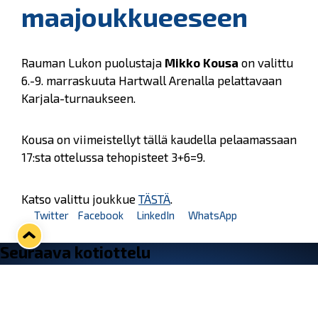
maajoukkueeseen
Rauman Lukon puolustaja
Mikko Kousa
on valittu
6.-9. marraskuuta Hartwall Arenalla pelattavaan
Karjala-turnaukseen.
Kousa on viimeistellyt tällä kaudella pelaamassaan
17:sta ottelussa tehopisteet 3+6=9.
Katso valittu joukkue
TÄSTÄ
.
Twitter
Facebook
LinkedIn
WhatsApp
Seuraava kotiottelu
ti 01.09.2026 klo 18:30
VS