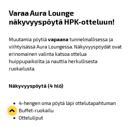
Varaa Aura Lounge
näkyvyyspöytä HPK-otteluun!
Muutamia pöytiä
vapaana
tunnelmallisessa ja
viihtyisässä Aura Loungessa. Näkyvyyspöydät ovat
erinomainen valinta katsoa ottelua
huippupaikoilta ja nauttia herkullisesta
ruokailusta.
Näkyvyyspöytä (4 hlö)
4-hengen oma pöytä läpi ottelutapahtuman
Buffet-ruokailu
Otteluliput
Baaritiski käytössä