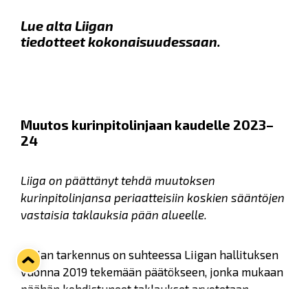
Lue alta Liigan
tiedotteet kokonaisuudessaan.
Muutos kurinpitolinjaan kaudelle 2023–
24
Liiga on päättänyt tehdä muutoksen
kurinpitolinjansa periaatteisiin koskien sääntöjen
vastaisia taklauksia pään alueelle.
Linjan tarkennus on suhteessa Liigan hallituksen
vuonna 2019 tekemään päätökseen, jonka mukaan
päähän kohdistuneet taklaukset arvotetaan
lähtökohtaisesti viiden ottelun pelikiellon