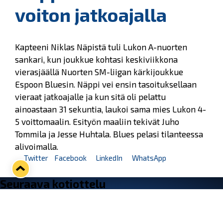
voiton jatkoajalla
Kapteeni Niklas Näpistä tuli Lukon A-nuorten
sankari, kun joukkue kohtasi keskiviikkona
vierasjäällä Nuorten SM-liigan kärkijoukkue
Espoon Bluesin. Näppi vei ensin tasoituksellaan
vieraat jatkoajalle ja kun sitä oli pelattu
ainoastaan 31 sekuntia, laukoi sama mies Lukon 4-
5 voittomaalin. Esityön maaliin tekivät Juho
Tommila ja Jesse Huhtala. Blues pelasi tilanteessa
alivoimalla.
Twitter
Facebook
LinkedIn
WhatsApp
Seuraava kotiottelu
ti 01.09.2026 klo 18:30
VS