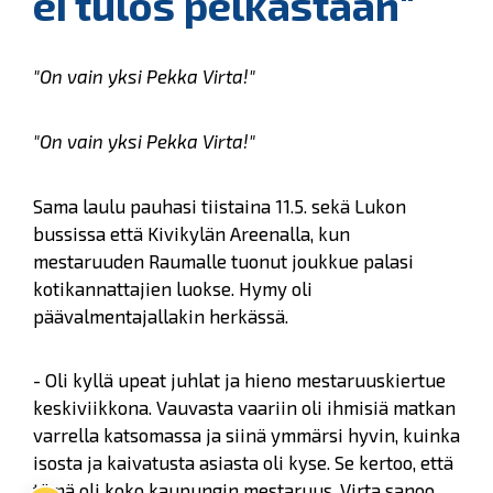
ei tulos pelkästään"
"On vain yksi Pekka Virta!"
"On vain yksi Pekka Virta!"
Sama laulu pauhasi tiistaina 11.5. sekä Lukon
bussissa että Kivikylän Areenalla, kun
mestaruuden Raumalle tuonut joukkue palasi
kotikannattajien luokse. Hymy oli
päävalmentajallakin herkässä.
- Oli kyllä upeat juhlat ja hieno mestaruuskiertue
keskiviikkona. Vauvasta vaariin oli ihmisiä matkan
varrella katsomassa ja siinä ymmärsi hyvin, kuinka
isosta ja kaivatusta asiasta oli kyse. Se kertoo, että
tämä oli koko kaupungin mestaruus, Virta sanoo.