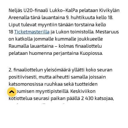
Neljäs U20-finaali Lukko–KalPa pelataan Kivikylän
Areenalla tänä lauantaina 9. huhtikuuta kello 18.
Liput tulevat myyntiin tänään torstaina kello
18
Ticketmasterilla
ja Lukon toimistolla. Mestaruus
on katkolla jommalle kummalle joukkueelle
Raumalla lauantaina – kolmas finaaliottelu
pelataan huomenna perjantaina Kuopiossa.
2. finaaliottelun yleisömäärä yllätti koko seuran
positiivisesti, mutta aiheutti samalla joissain
katsomonosissa ruuhkaa sekä tuotteiden
loppumisen myyntipisteillä. Keskiviikon
kotiottelua seurasi paikan päällä 2 430 katsojaa,
minkä perusteella varaudumme täyteen
katsomokapasiteettiin lauantain ottelussa.
Haluammekin kiittää koko sinikeltaista yhteisöä
mahtavan tunnelman luomisesta ja omiemme