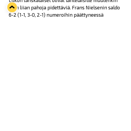
Lukon tanskalaiset olivat lahtelaisille muutenkin
ihan liian pahoja pidettäviä. Frans Nielsenin saldo
6-2 (1-1, 3-0, 2-1) numeroihin päättyneessä
ottelussa oli 1+1, Mikkel Bödkerin 2+1 ja Philip
Larsenin 1+0.
Twitter
Facebook
LinkedIn
WhatsApp
Seuraava kotiottelu
ti 01.09.2026 klo 18:30
VS
Lukko — Ilves
Osta liput
Tuoreimmat uutiset
33. Pitsiturnaus päätökseen – HPK nappasi Knypyl-pystin
Lue juttu »
Otteluliput juhlakaudelle 26–27 nyt myynnissä!
Lue juttu »