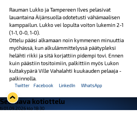
Rauman Lukko ja Tampereen Ilves pelasivat
lauantaina Äijänsuolla odotetusti vähämaalisen
kamppailun. Lukko vei lopulta voiton lukemin 2-1
(1-1, 0-0, 1-0).
Ottelu pääsi alkamaan noin kymmenen minuuttia
myöhässä, kun alkulämmittelyssä päätypleksi
helähti rikki ja sitä korjattiin pidempi tovi. Ennen
kuin päästiin tositoimiin, palkittiin myös Lukon
kultakypärä Ville Vahalahti kuukauden pelaaja -
palkinnolla.
Twitter
Facebook
LinkedIn
WhatsApp
Seuraava kotiottelu
ti 01.09.2026 klo 18:30
VS
Lukko — Ilves