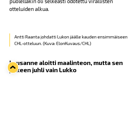
puolellakin oli selkeästi odotettu virallisten
otteluiden alkua.
Antti Raanta johdatti Lukon jäälle kauden ensimmäiseen
CHL-otteluun.
(Kuva: ElonKuvaus/CHL)
Lausanne aloitti maalinteon, mutta sen
jälkeen juhli vain Lukko
Ottelu alkoi tasaisesti ja päästä päähän mentiin
kovaa, kumpikaan ei kuitenkaan ottelun alussa
saanut sen parempia paikkoja. Maalinteossa
onnistui ensimmäisenä vierasjoukkue, kun
Theo
Rochette
iski ylivoimalla sveitsiläiset johtoon.
Sinikeltaiset tulivat kuitenkin avauserässä vielä
tasoihin ja ohikin; ensin
Jakob Stenqvist
laittoi