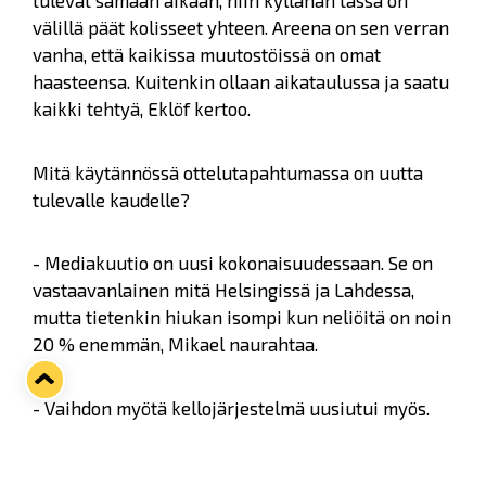
välillä päät kolisseet yhteen. Areena on sen verran
vanha, että kaikissa muutostöissä on omat
haasteensa. Kuitenkin ollaan aikataulussa ja saatu
kaikki tehtyä, Eklöf kertoo.
Mitä käytännössä ottelutapahtumassa on uutta
tulevalle kaudelle?
- Mediakuutio on uusi kokonaisuudessaan. Se on
vastaavanlainen mitä Helsingissä ja Lahdessa,
mutta tietenkin hiukan isompi kun neliöitä on noin
20 % enemmän, Mikael naurahtaa.
- Vaihdon myötä kellojärjestelmä uusiutui myös.
Mediakuution alaosaan tulee kiinteä osuus
pelikellolle. Tietenkin kuvanlaatu tulee olemaan