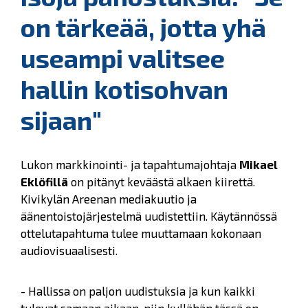
on tärkeää, jotta yhä
useampi valitsee
hallin kotisohvan
sijaan"
Lukon markkinointi- ja tapahtumajohtaja
Mikael
Eklöfillä
on pitänyt keväästä alkaen kiirettä.
Kivikylän Areenan mediakuutio ja
äänentoistojärjestelmä uudistettiin. Käytännössä
ottelutapahtuma tulee muuttamaan kokonaan
audiovisuaalisesti.
- Hallissa on paljon uudistuksia ja kun kaikki
tulevat samaan aikaan, niin kyllähän tässä on