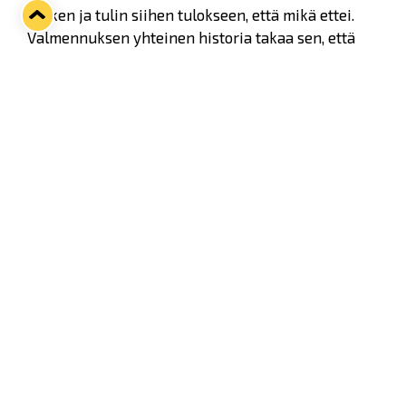
hetken ja tulin siihen tulokseen, että mikä ettei.
Valmennuksen yhteinen historia takaa sen, että
päivittäinen yhteinen tekeminen on helppoa ja
toimivaa. Lisäksi se, että muu johtoryhmä eli
huoltajat ja joukkueenjohto pysyy samana oli
minulle tärkeää, Saarela sanoo.
- Hyvillä fiiliksillä lähdetään työtä tekemään,
joukkue on nuorekas ryhmä, joka on koottu tietyllä
ajatuksella.
B-nuorten valmennuskuviot
kokivat keväällä
muutoksen
, sillä Saarelan apuna viime kaudella
toiminut
Jarkko Kauvosaari
ottaa ohjat B-
nuorissa. Merkittävänä erona aiempaan on se, että
Kauvosaari tulee työskentelemään seurassa
täysipäiväisenä valmentaja. Tämä on Saarelan