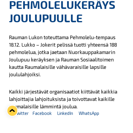
PEHMOLELUKERÄYS
JOULUPUULLE
Rauman Lukon toteuttama Pehmolelu-tempaus
18.12. Lukko – Jokerit pelissä tuotti yhteensä 188
pehmolelua, jotka jaetaan Nuorkauppakamarin
Joulupuu keräyksen ja Rauman Sosiaalitoimen
kautta Raumalaisille vähävaraisille lapsille
joululahjoiksi.
Kaikki järjestävät organisaatiot kiittävät kaikkia
lahjoittajia lahjoituksista ja toivottavat kaikille
raumalaisille lämmintä joulua.
Twitter
Facebook
LinkedIn
WhatsApp
Seuraava kotiottelu