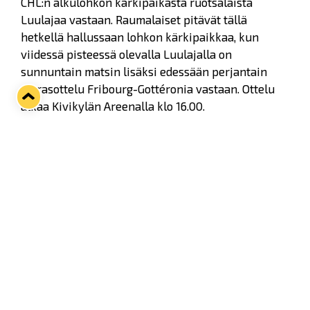
CHL:n alkulohkon kärkipaikasta ruotsalaista
Luulajaa vastaan. Raumalaiset pitävät tällä
hetkellä hallussaan lohkon kärkipaikkaa, kun
viidessä pisteessä olevalla Luulajalla on
sunnuntain matsin lisäksi edessään perjantain
vierasottelu Fribourg-Gottéronia vastaan. Ottelu
alkaa Kivikylän Areenalla klo 16.00.
Samana päivänä Raumalla pelataan myös naisten
Superpesiksen toinen pronssiottelu, jossa
kohtaavat Lukko ja Porin Pesäkarhut. Tämä
historiallinen pudotuspeliottelu alkaa jo klo 13.00.
Mikäli olet ostanut tai ostat ennakkolipun Lukon ja
Luulajan väliseen CHL-otteluun pääset tuota
lippua näyttämällä pesäpallon pronssiotteluun
ilmaiseksi. Mikäli taas lunastat lippusi kyseiseen
pronssiotteluun, saat veloituksetta lipun