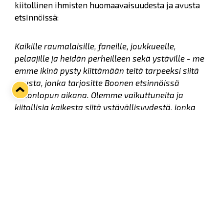
kiitollinen ihmisten huomaavaisuudesta ja avusta
etsinnöissä:
Kaikille raumalaisille, faneille, joukkueelle,
pelaajille ja heidän perheilleen sekä ystäville - me
emme ikinä pysty kiittämään teitä tarpeeksi siitä
avusta, jonka tarjositte Boonen etsinnöissä
viikonlopun aikana. Olemme vaikuttuneita ja
kiitollisia kaikesta siitä ystävällisyydestä, jonka
suomalaiset meille osoittivat. On vaikea sanoin
kuvailla kuinka paljon tällainen ystävällisyys
meille merkitsee, etenkin kun olemme kotona
kaukana omasta kodistamme.
Erityiskiitokset Noormarkun ambulanssin
henkilökunnalle sekä henkilöautoa kuljettaneelle
miehelle, jotka löysivät ja katsoivat Boonen