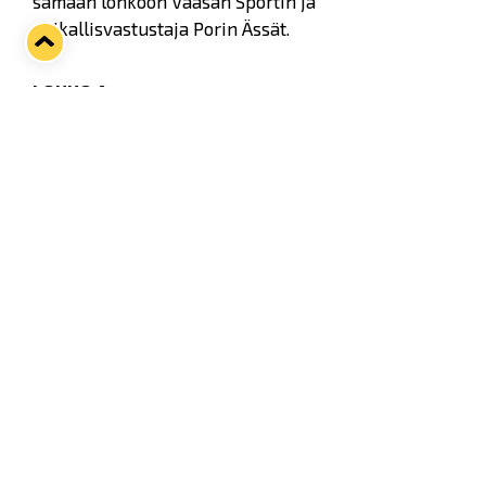
samaan lohkoon Vaasan Sportin ja
paikallisvastustaja Porin Ässät.
LOHKO A
Lukko
Sport
Ässät
LOHKO B
HIFK
Pelicans
TPS
Otteluohjelma tarkentuu myöhemmin.