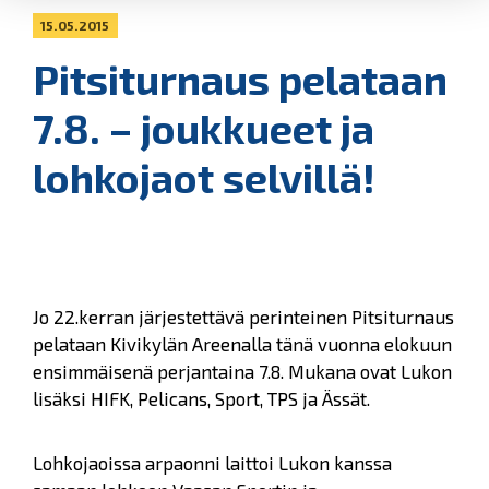
15.05.2015
Pitsiturnaus pelataan
7.8. – joukkueet ja
lohkojaot selvillä!
Jo 22.kerran järjestettävä perinteinen Pitsiturnaus
pelataan Kivikylän Areenalla tänä vuonna elokuun
ensimmäisenä perjantaina 7.8. Mukana ovat Lukon
lisäksi HIFK, Pelicans, Sport, TPS ja Ässät.
Lohkojaoissa arpaonni laittoi Lukon kanssa