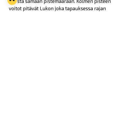
nousta samaan pistemäärään. Kolmen pisteen
voitot pitävät Lukon joka tapauksessa rajan
paremmalla puolella.
Twitter
Facebook
LinkedIn
WhatsApp
Seuraava kotiottelu
ti 01.09.2026 klo 18:30
VS
Lukko — Ilves
Osta liput
Tuoreimmat uutiset
33. Pitsiturnaus päätökseen – HPK nappasi Knypyl-pystin
Lue juttu »
Otteluliput juhlakaudelle 26–27 nyt myynnissä!
Lue juttu »
Kiekko-Espoo voittaa historian ensimmäisen naisten
Pitsiturnauksen