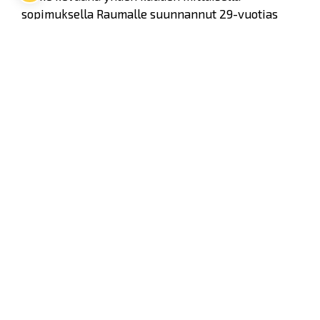
sopimuksella Raumalle suunnannut 29-vuotias
Hillding ehti pelata Lukossa 34 Liiga-ottelua, joissa
syntyi tehopisteet 4+4=8.
Lukko antoi jo aiemmin Hilldingille luvan
matkustaa Ruotsiin ja hyökkääjä suuntasi
kotimaahansa 5. tammikuuta.
- Olemme pahoillamme tästä tilanteesta, mutta
tässä ei kukaan voittanut. Kumpikaan taho ei nyt
saanut sitä, mitä halusi. Asia on loppuunkäsitelty
ja suuntaamme eteenpäin, päävalmentaja Pekka
Virta kommentoi.