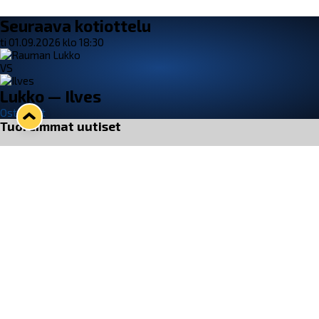
Seuraava kotiottelu
ti 01.09.2026 klo 18:30
VS
Lukko — Ilves
Osta liput
Tuoreimmat uutiset
33. Pitsiturnaus päätökseen – HPK nappasi Knypyl-pystin
Lue juttu »
Otteluliput juhlakaudelle 26–27 nyt myynnissä!
Lue juttu »
Kiekko-Espoo voittaa historian ensimmäisen naisten
Pitsiturnauksen
Lue juttu »
Pitsiturnauksen päiväliput on loppuunmyyty – Pitsitunnelmaan
pääset myös Marina Vistan terassilla
Lue juttu »