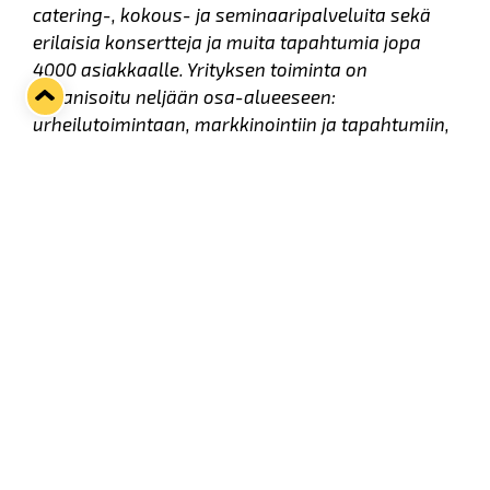
catering-, kokous- ja seminaaripalveluita sekä
erilaisia konsertteja ja muita tapahtumia jopa
4000 asiakkaalle. Yrityksen toiminta on
organisoitu neljään osa-alueeseen:
urheilutoimintaan, markkinointiin ja tapahtumiin,
myyntiin sekä ravintolaliiketoimintaan.
Etsimme sinua
Toimitusjohtaja
Vastaat Rauman Lukko Oy:n liiketoiminnasta ja sen
kehittämisestä taloudellisesti kestävällä ja
mielekkäällä tavalla. Vahvistat Lukko-brandia
johtamalla yritystä sekä varmistaen hyvän
asiakas- ja henkilöstökokemuksen. Huolehdit