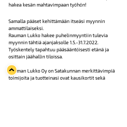
hakea kesän mahtavimpaan työhön!
Samalla pääset kehittämään itseäsi myynnin
ammattilaiseksi.
Rauman Lukko hakee puhelinmyyntiin tulevia
myynnin tähtiä ajanjaksolle 1.5.-31.7.2022.
Työskentely tapahtuu pääsääntöisesti etänä ja
osittain jäähallin tiloissa.
Rauman Lukko Oy on Satakunnan merkittävimpiä
toimijoita ja tuotteinasi ovat kausikortit sekä
lippupaketit kaudelle 2022-2023. Myyt tuotteita
uusille asiakkaille ja käytössäsi ovat huipputiimin
taustatuki, Satakunnan ykkösbrändi ja erinomaiset
työvälineet.
Puhutaanko hetki sinusta?