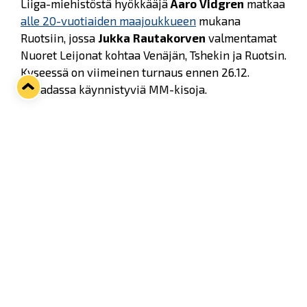
Liiga-miehistöstä hyökkääjä
Aaro Vidgren
matkaa
alle 20-vuotiaiden maajoukkueen
mukana
Ruotsiin, jossa
Jukka Rautakorven
valmentamat
Nuoret Leijonat kohtaa Venäjän, Tshekin ja Ruotsin.
Kyseessä on viimeinen turnaus ennen 26.12.
Kanadassa käynnistyviä MM-kisoja.
Vidgrenin lisäksi myös hyökkääjä
Joonas Niemelä
pukee jälleen Suomi-paidan ylleen. Niemelä on
mukana Suomen
alle 19-vuotiaiden
maajoukkueessa
, joka ottaa mittaa Tshekin
maajoukkueesta kolmena päivänä peräkkäin
pelattavissa otteluissa 4.-6.11.2016.
A-nuorista maalivahti
Lassi Lehtinen
, puolustaja
Antti Palojärvi
ja hyökkääjä
Jesse Ruotsi
osallistuvat
alle 18-vuotiaiden maajoukkueen
mukana kuluvan kauden toiseen tapahtumaan,