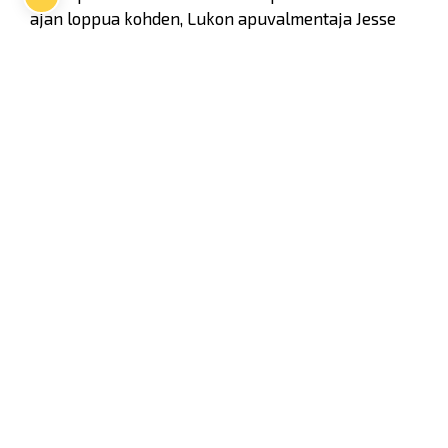
ajan loppua kohden, Lukon apuvalmentaja Jesse
Welling selvitti.
Twitter
Facebook
LinkedIn
WhatsApp
Seuraava kotiottelu
ti 01.09.2026 klo 18:30
VS
Lukko — Ilves
Osta liput
Tuoreimmat uutiset
33. Pitsiturnaus päätökseen – HPK nappasi Knypyl-pystin
Lue juttu »
Otteluliput juhlakaudelle 26–27 nyt myynnissä!
Lue juttu »
Kiekko-Espoo voittaa historian ensimmäisen naisten
Pitsiturnauksen
Lue juttu »