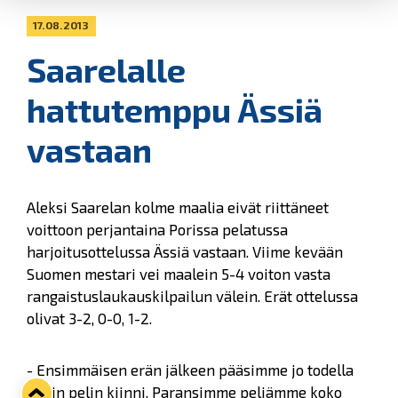
17.08.2013
Saarelalle
hattutemppu Ässiä
vastaan
Aleksi Saarelan kolme maalia eivät riittäneet
voittoon perjantaina Porissa pelatussa
harjoitusottelussa Ässiä vastaan. Viime kevään
Suomen mestari vei maalein 5-4 voiton vasta
rangaistuslaukauskilpailun välein. Erät ottelussa
olivat 3-2, 0-0, 1-2.
- Ensimmäisen erän jälkeen pääsimme jo todella
hyvin pelin kiinni. Paransimme peliämme koko