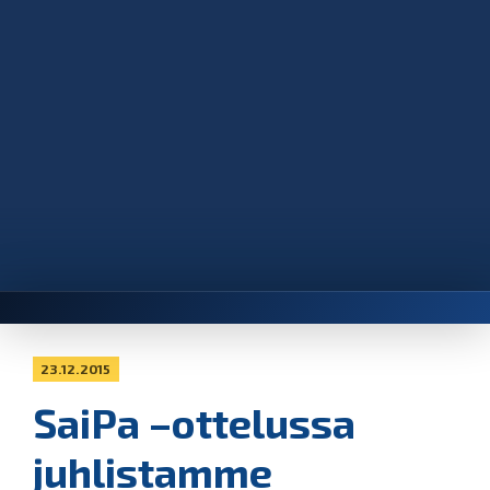
23.12.2015
SaiPa –ottelussa
juhlistamme