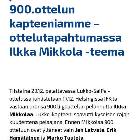
900.ottelun
kapteeniamme –
ottelutapahtumassa
Ilkka Mikkola -teema
Tiistaina 29.12. pelattavassa Lukko-SaiPa -
ottelussa juhlistetaan 17.12. Helsingissä IFK:ta
vastaan uransa 900.liigaottelun pelannutta
Ilkka
Mikkolaa
. Lukko-kapteeni saavutti kyseisen rajan
kuudentena pelaajana. Ennen Mikkolaa 900
otteluun ovat yltäneet vain
Jan Latvala
,
Erik
Hämäläinen
ja
Marko Tuulola
.