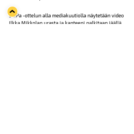
SaiPa -ottelun alla mediakuutiolla näytetään video
Ilkka Mikkolan urasta ja kapteeni palkitaan jäällä
Liigan muistolaatalla. Ensimmäisellä erätauolla
Mikkola on haastattelussa ylätorin lavalla ja
toisella erätauolla on samassa paikassa luvassa
Ilkka Mikkola -aiheinen tietokilpailu.
Ottelun päätyttyä Kukko Baari & Grillissä
huutokaupataan Mikkolan 900.ottelussa käyttämä
pelipaita.
Kahdeksan Suomen mestaruuden mies