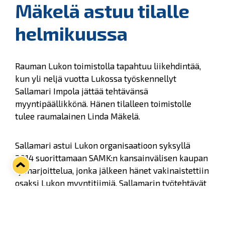
Mäkelä astuu tilalle
helmikuussa
Rauman Lukon toimistolla tapahtuu liikehdintää,
kun yli neljä vuotta Lukossa työskennellyt
Sallamari Impola jättää tehtävänsä
myyntipäällikkönä. Hänen tilalleen toimistolle
tulee raumalainen Linda Mäkelä.
Sallamari astui Lukon organisaatioon syksyllä
2014 suorittamaan SAMK:n kansainvälisen kaupan
työharjoittelua, jonka jälkeen hänet vakinaistettiin
osaksi Lukon myyntitiimiä. Sallamarin työtehtävät
vaihtelivat ja vastuu kasvoi vuosien myötä. Viime
aikoina hän on vastannut yritysmyynnin lisäksi
myös Lukon fanituotemyynnistä.