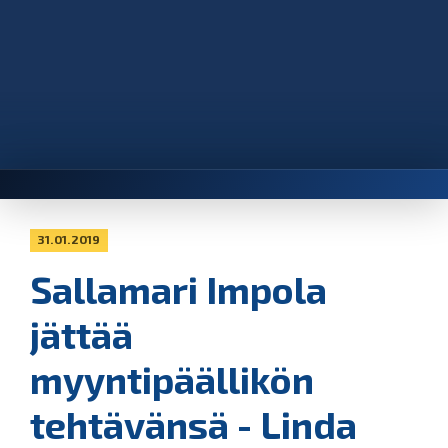
31.01.2019
Sallamari Impola
jättää
myyntipäällikön
tehtävänsä - Linda