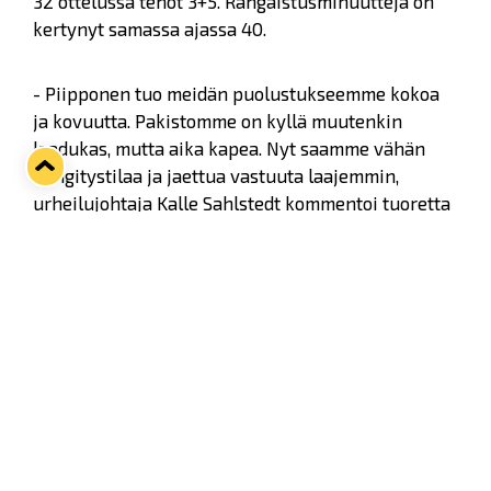
32 ottelussa tehot 3+5. Rangaistusminuutteja on
kertynyt samassa ajassa 40.
- Piipponen tuo meidän puolustukseemme kokoa
ja kovuutta. Pakistomme on kyllä muutenkin
laadukas, mutta aika kapea. Nyt saamme vähän
hengitystilaa ja jaettua vastuuta laajemmin,
urheilujohtaja Kalle Sahlstedt kommentoi tuoretta
hankintaa.
Loppukauden kattava sopimus Piipposen kanssa
sorvattiin 1. maaliskuuta, eli viimeisenä päivänä
ennen Liigan siirtoikkunan sulkeutumista.
Nopealla aikataululla mies myös Raumalle
Mikkelistä saadaan, sillä odotettavissa on, että
Piipponen liittyy joukkueen vahvuuteen jo ihan
lähipäivinä.