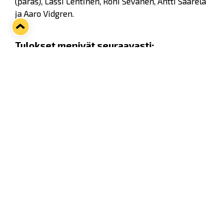
(paras), Lassi Lehtinen, Roni Sevänen, Antti Saarela
ja Aaro Vidgren.
Tulokset menivät seuraavasti:
8. luokkalaisten sarja:
1. Antti Vuorio, Laitila Varppeen koulu, 24 pistettä
2. Alisa Leijo, Euran yhteiskoulu 3. Niklas Antola,
Laitila Varppeen koulu
Lukion 1. vuotisten sarja:
1. Juuso Laine, Eurajoen lukio, 23 pistettä 2. Arttu
Vainio, Eurajoen lukio 3. Elia Heinonen, Laitilan
lukio