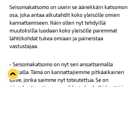
Seisomakatsomo on usein se äänekkäin katsomon
osa, joka antaa alkutahdit koko yleisölle omien
kannattamiseen. Näin ollen nyt tehdyillä
muutoksilla luodaan koko yleisölle paremmat
lähtökohdat tukea omiaan ja paineistaa
vastustajaa.
- Seisomakatsomo on nyt sen ansaitsemalla
paikalla. Tämä on kannattajiemme pitkäaikainen
toive, jonka saimme nyt toteutettua. Se on
ääniakustisesti paras paikka ja keskellä kenttää,
eli kaksi erää suoraan vastustajan maalivahdin
takana, Lukon markkinointi- ja
tapahtumapäällikkö Mikael Eklöf kertoo.
- Yleisö on koko ottelutapahtuman onnistumisen
kannalta se kaikkein tärkein elementti.