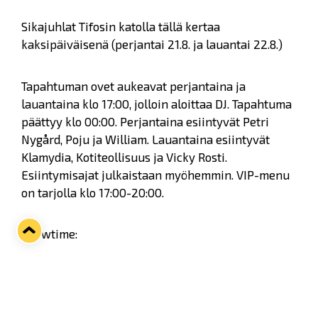
Sikajuhlat Tifosin katolla tällä kertaa
kaksipäiväisenä (perjantai 21.8. ja lauantai 22.8.)
Tapahtuman ovet aukeavat perjantaina ja
lauantaina klo 17:00, jolloin aloittaa DJ. Tapahtuma
päättyy klo 00:00. Perjantaina esiintyvät Petri
Nygård, Poju ja William. Lauantaina esiintyvät
Klamydia, Kotiteollisuus ja Vicky Rosti.
Esiintymisajat julkaistaan myöhemmin. VIP-menu
on tarjolla klo 17:00-20:00.
Showtime:
Perjantai 21.8.
19:00 Poju
21:00 William