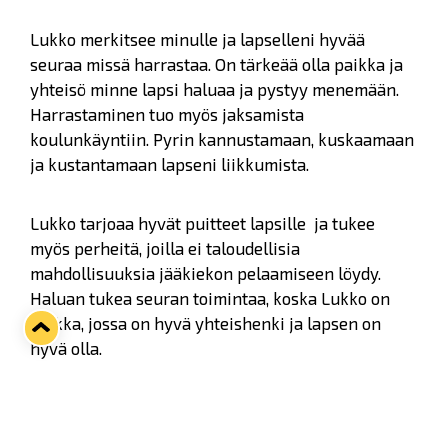
Lukko merkitsee minulle ja lapselleni hyvää
seuraa missä harrastaa. On tärkeää olla paikka ja
yhteisö minne lapsi haluaa ja pystyy menemään.
Harrastaminen tuo myös jaksamista
koulunkäyntiin. Pyrin kannustamaan, kuskaamaan
ja kustantamaan lapseni liikkumista.
Lukko tarjoaa hyvät puitteet lapsille ja tukee
myös perheitä, joilla ei taloudellisia
mahdollisuuksia jääkiekon pelaamiseen löydy.
Haluan tukea seuran toimintaa, koska Lukko on
paikka, jossa on hyvä yhteishenki ja lapsen on
hyvä olla.
Olen vauvasta asti ollut jäähallilla, kun veljeni on
pelannut ja vanhempani ovat ahkerasti talkoilleet.