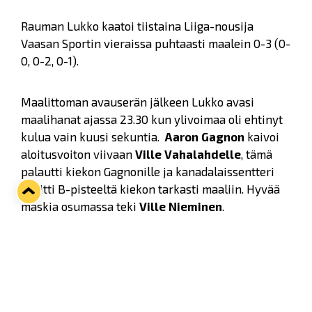
Rauman Lukko kaatoi tiistaina Liiga-nousija
Vaasan Sportin vieraissa puhtaasti maalein 0-3 (0-
0, 0-2, 0-1).
Maalittoman avauserän jälkeen Lukko avasi
maalihanat ajassa 23.30 kun ylivoimaa oli ehtinyt
kulua vain kuusi sekuntia.
Aaron Gagnon
kaivoi
aloitusvoiton viivaan
Ville Vahalahdelle
, tämä
palautti kiekon Gagnonille ja kanadalaissentteri
sijoitti B-pisteeltä kiekon tarkasti maaliin. Hyvää
maskia osumassa teki
Ville Nieminen
.
Toinen osuma Kuparisaaressa nähtiin vajaa viisi
minuuttia myöhemmin, kun Ville Nieminen
vapautti keskialueen laidasta
Toni Koiviston
vaasalaispuolustuksen välistä läpiajoon. Koivisto