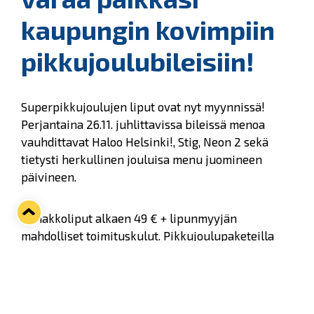
kaupungin kovimpiin
pikkujoulubileisiin!
Superpikkujoulujen liput ovat nyt myynnissä!
Perjantaina 26.11. juhlittavissa bileissä menoa
vauhdittavat Haloo Helsinki!, Stig, Neon 2 sekä
tietysti herkullinen jouluisa menu juomineen
päivineen.
Ennakkoliput alkaen 49 € + lipunmyyjän
mahdolliset toimituskulut. Pikkujoulupaketeilla
nautit illan viihteestä ja tarjonnasta täysin rinnoin
– pikkujoulupaketit alkaen 89 € per henkilö.
Hanki peruslippu
Ticketmasterin verkkokaupasta