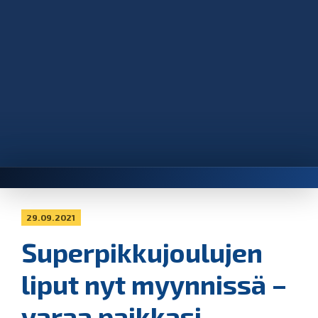
29.09.2021
Superpikkujoulujen
liput nyt myynnissä –
varaa paikkasi