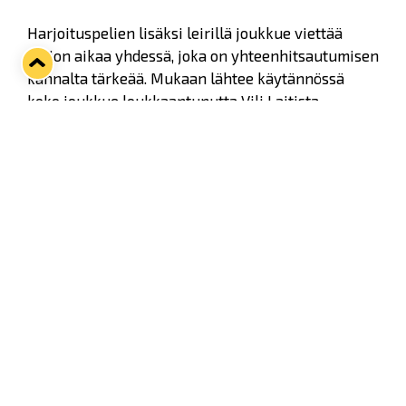
Harjoituspelien lisäksi leirillä joukkue viettää
paljon aikaa yhdessä, joka on yhteenhitsautumisen
kannalta tärkeää. Mukaan lähtee käytännössä
koko joukkue loukkaantunutta Vili Laitista
lukuunottamatta.
Päävalmentaja
Pekka Virta
kertoo lerin
odotuksista alla olevalla videolla.
Pelien striimausta selvitetään.