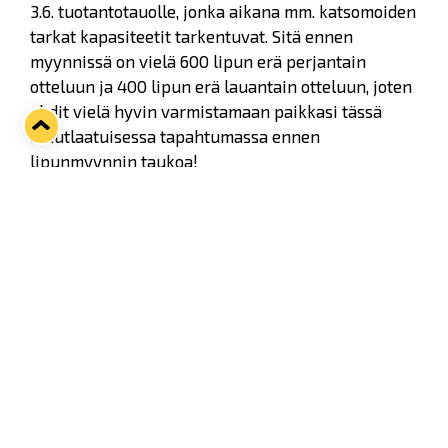
3.6. tuotantotauolle, jonka aikana mm. katsomoiden
tarkat kapasiteetit tarkentuvat. Sitä ennen
myynnissä on vielä 600 lipun erä perjantain
otteluun ja 400 lipun erä lauantain otteluun, joten
ehdit vielä hyvin varmistamaan paikkasi tässä
ainutlaatuisessa tapahtumassa ennen
lipunmyynnin taukoa!
VIP-tuotteiden osalta satakuntalaisen
voimannäytön myynti jatkuu kesän ajan
normaalisti. Lipunmyynti jatkuu tauon jälkeen taas
elokuussa.
Premium VIP
Ulkojäillä pelattavan historiallisen Satakunnan