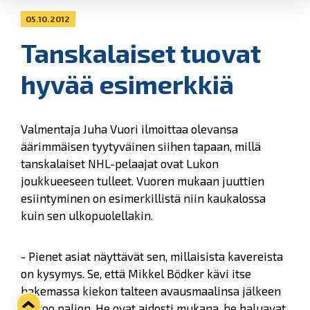
05.10.2012
Tanskalaiset tuovat
hyvää esimerkkiä
Valmentaja Juha Vuori ilmoittaa olevansa
äärimmäisen tyytyväinen siihen tapaan, millä
tanskalaiset NHL-pelaajat ovat Lukon
joukkueeseen tulleet. Vuoren mukaan juuttien
esiintyminen on esimerkillistä niin kaukalossa
kuin sen ulkopuolellakin.
- Pienet asiat näyttävät sen, millaisista kavereista
on kysymys. Se, että Mikkel Bödker kävi itse
hakemassa kiekon talteen avausmaalinsa jälkeen
kertoo paljon. He ovat aidosti mukana, he haluavat