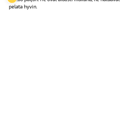
pelata hyvin.
Twitter
Facebook
LinkedIn
WhatsApp
Seuraava kotiottelu
pe 07.08.2026 klo 10:00
VS
Lukko — Ässät
Osta liput
Tuoreimmat uutiset
Kiekko-Espoo voittaa historian ensimmäisen naisten
Pitsiturnauksen
Lue juttu »
Pitsiturnauksen päiväliput on loppuunmyyty – Pitsitunnelmaan
pääset myös Marina Vistan terassilla
Lue juttu »
Lukko ja pirkanmaalainen vaatevalmistaja Nousu yhteistyöhön
Lue juttu »