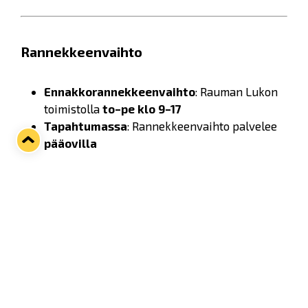
Rannekkeenvaihto
Ennakkorannekkeenvaihto
: Rauman Lukon
toimistolla
to–pe klo 9–17
Tapahtumassa
: Rannekkeenvaihto palvelee
pääovilla
Rannekkeen kanssa saa poistua tapahtuma-
alueelta.
Suosittelemme vaihtamaan rannekkeen
ennakkoon. Tapahtumassa saattaa olla ruuhkaa
rannekkeenvaihtoon suuren yleisömäärän vuoksi.