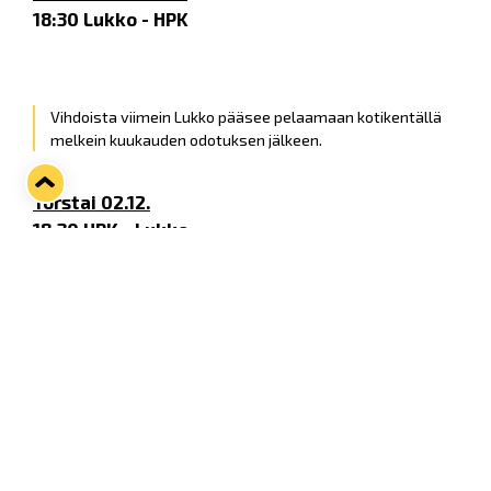
18:30 Lukko - HPK
Vihdoista viimein Lukko pääsee pelaamaan kotikentällä
melkein kuukauden odotuksen jälkeen.
Torstai 02.12.
18:30 HPK - Lukko
Back to back ottelut HPK:ta vastaan. Torstaina pelataan
vieraissa kello 18:30.
Perjantai 03.12.
18:30 KalPa - JYP